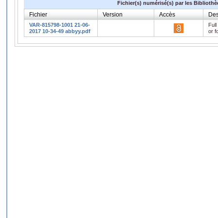
Fichier(s) numérisé(s) par les Biblioth
Fichier
Version
Accès
Des
VAR-815798-1001 21-06-
Full
2017 10-34-49 abbyy.pdf
or f