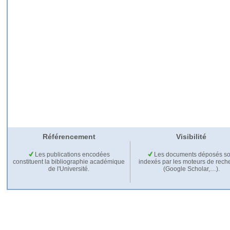
Référencement
Visibilité
Les publications encodées
Les documents déposés so
constituent la bibliographie académique
indexés par les moteurs de rech
de l'Université.
(Google Scholar,…).