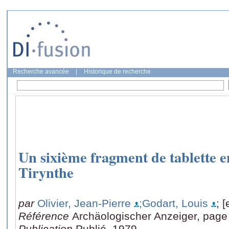
Recherche avancée
|
Historique de recherche
Un sixième fragment de tablette e
Tirynthe
par
Olivier, Jean-Pierre
;Godart, Louis
; [
Référence
Archäologischer Anzeiger, page
Publication
Publié, 1979