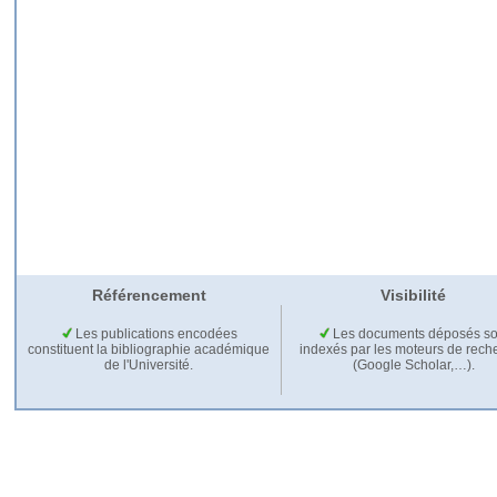
Référencement
Visibilité
Les publications encodées
Les documents déposés so
constituent la bibliographie académique
indexés par les moteurs de rech
de l'Université.
(Google Scholar,…).