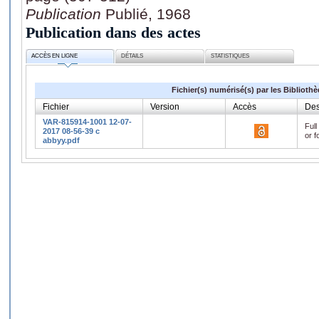
Publication
Publié, 1968
Publication dans des actes
ACCÈS EN LIGNE
DÉTAILS
STATISTIQUES
Fichier(s) numérisé(s) par les Biblioth
Fichier
Version
Accès
Des
VAR-815914-1001 12-07-
Full
2017 08-56-39 c
or f
abbyy.pdf