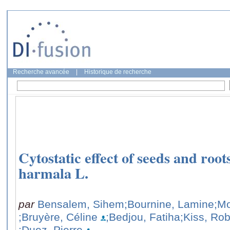
Recherche avancée
|
Historique de recherche
Cytostatic effect of seeds and roo
harmala L.
par
Bensalem, Sihem
;Bournine, Lamine
;Mo
;Bruyère, Céline
;Bedjou, Fatiha
;Kiss, Rob
;Duez, Pierre