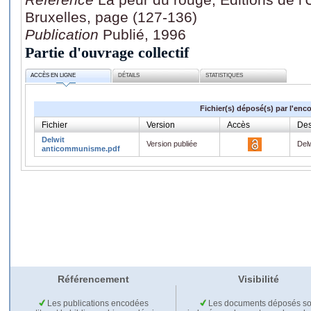
Bruxelles, page (127-136)
Publication
Publié, 1996
Partie d'ouvrage collectif
ACCÈS EN LIGNE
DÉTAILS
STATISTIQUES
Fichier(s) déposé(s) par l'enc
Fichier
Version
Accès
Des
Delwit
Version publiée
Del
anticommunisme.pdf
Référencement
Visibilité
Les publications encodées
Les documents déposés so