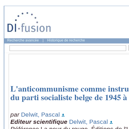
Recherche avancée
|
Historique de recherche
L'anticommunisme comme instrum
du parti socialiste belge de 1945 à
par
Delwit, Pascal
Editeur scientifique
Delwit, Pascal
Référence
La peur du rouge, Éditions de l'