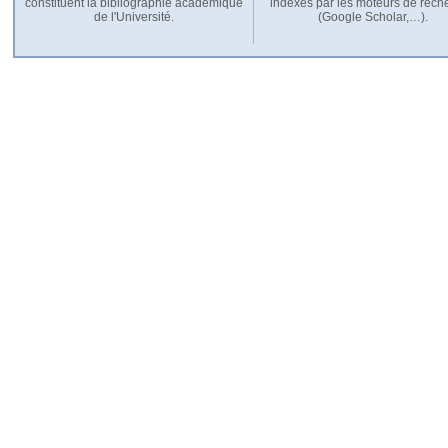
constituent la bibliographie académique
indexés par les moteurs de rech
de l'Université.
(Google Scholar,…).