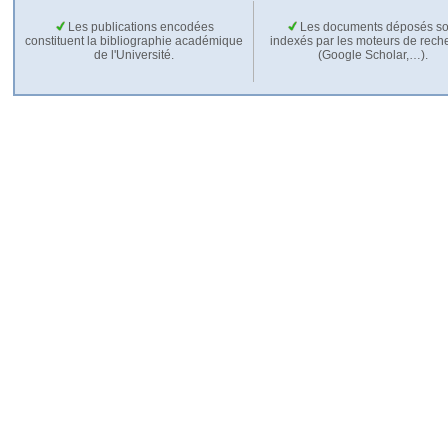
Les publications encodées
Les documents déposés so
constituent la bibliographie académique
indexés par les moteurs de rech
de l'Université.
(Google Scholar,…).