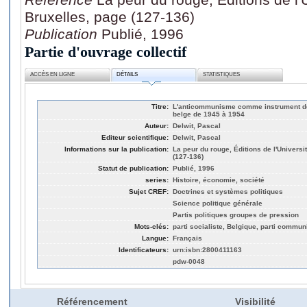
Bruxelles, page (127-136)
Publication
Publié, 1996
Partie d'ouvrage collectif
ACCÈS EN LIGNE
DÉTAILS
STATISTIQUES
Titre:
L'anticommunisme comme instrument de m
belge de 1945 à 1954
Auteur:
Delwit, Pascal
Editeur scientifique:
Delwit, Pascal
Informations sur la publication:
La peur du rouge, Éditions de l'Universi
(127-136)
Statut de publication:
Publié, 1996
series:
Histoire, économie, société
Sujet CREF:
Doctrines et systèmes politiques
Science politique générale
Partis politiques groupes de pression
Mots-clés:
parti socialiste, Belgique, parti commun
Langue:
Français
Identificateurs:
urn:isbn:2800411163
pdw-0048
Référencement
Visibilité