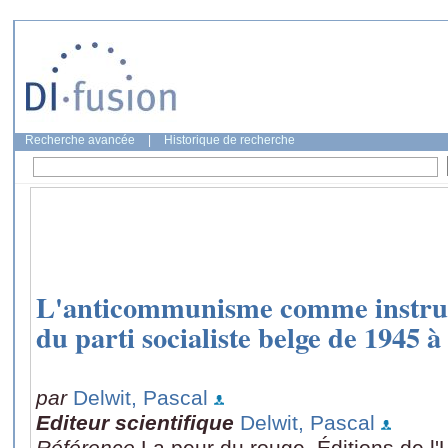
Recherche avancée
|
Historique de recherche
L'anticommunisme comme instrum
du parti socialiste belge de 1945 à
par
Delwit, Pascal
Editeur scientifique
Delwit, Pascal
Référence
La peur du rouge, Éditions de l'