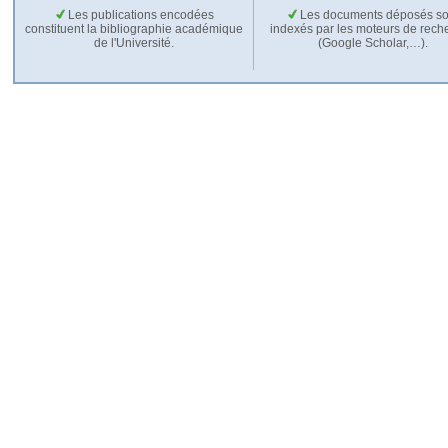
Les publications encodées
Les documents déposés so
constituent la bibliographie académique
indexés par les moteurs de rech
de l'Université.
(Google Scholar,…).