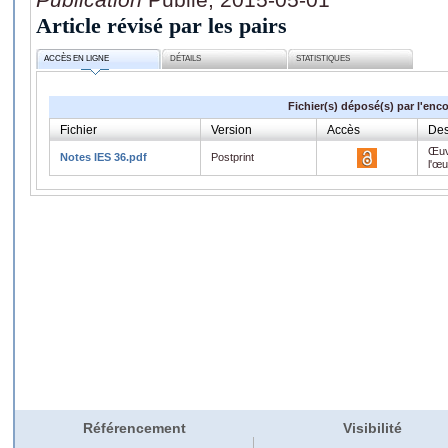
Article révisé par les pairs
ACCÈS EN LIGNE
DÉTAILS
STATISTIQUES
Fichier(s) déposé(s) par l'enc
Fichier
Version
Accès
Des
Œuv
Notes IES 36.pdf
Postprint
l'œ
Référencement
Visibilité