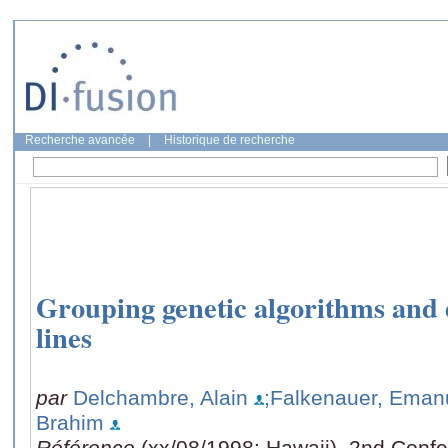
Recherche avancée
|
Historique de recherche
Grouping genetic algorithms and 
lines
par
Delchambre, Alain
;Falkenauer, Eman
Brahim
Référence
(xx/08/1998: Hawaii), 2nd Conf