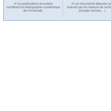
Les publications encodées
Les documents déposés so
constituent la bibliographie académique
indexés par les moteurs de rech
de l'Université.
(Google Scholar,…).