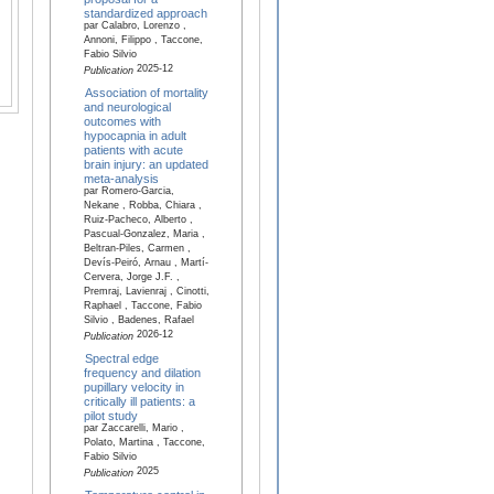
standardized approach
par Calabro, Lorenzo ,
Annoni, Filippo , Taccone,
Fabio Silvio
2025-12
Publication
Association of mortality
and neurological
outcomes with
hypocapnia in adult
patients with acute
brain injury: an updated
meta-analysis
par Romero-Garcia,
Nekane , Robba, Chiara ,
Ruiz-Pacheco, Alberto ,
Pascual-Gonzalez, Maria ,
Beltran-Piles, Carmen ,
Devís-Peiró, Arnau , Martí-
Cervera, Jorge J.F. ,
Premraj, Lavienraj , Cinotti,
Raphael , Taccone, Fabio
Silvio , Badenes, Rafael
2026-12
Publication
Spectral edge
frequency and dilation
pupillary velocity in
critically ill patients: a
pilot study
par Zaccarelli, Mario ,
Polato, Martina , Taccone,
Fabio Silvio
2025
Publication