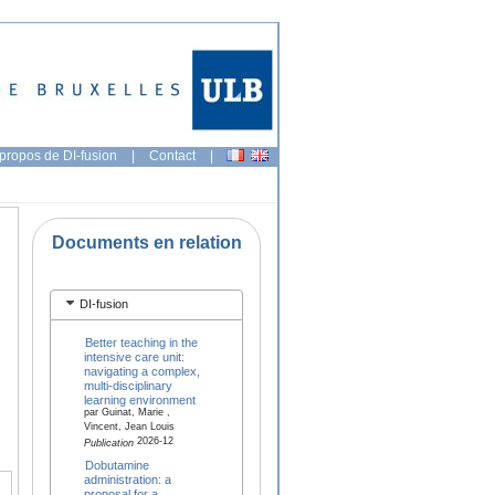
propos de DI-fusion
|
Contact
|
Documents en relation
DI-fusion
Better teaching in the
intensive care unit:
navigating a complex,
multi-disciplinary
learning environment
par Guinat, Marie ,
Vincent, Jean Louis
2026-12
Publication
Dobutamine
administration: a
proposal for a