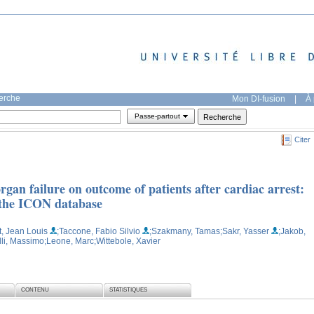
herche
Mon DI-fusion
|
À 
Passe-partout
Citer
rgan failure on outcome of patients after cardiac arrest:
 the ICON database
t, Jean Louis
;Taccone, Fabio Silvio
;Szakmany, Tamas
;Sakr, Yasser
;Jakob,
lli, Massimo
;Leone, Marc
;Wittebole, Xavier
CONTENU
STATISTIQUES