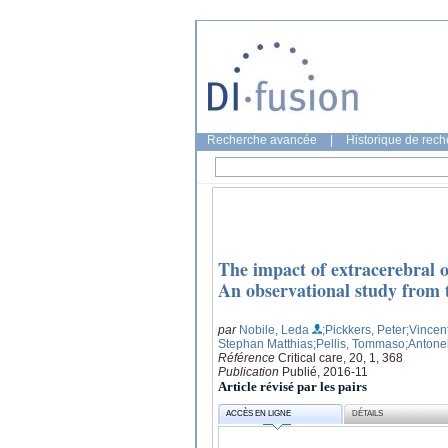
Recherche avancée
|
Historique de rec
The impact of extracerebral o
An observational study from
par
Nobile, Leda
;Pickkers, Peter
;Vincen
Stephan Matthias
;Pellis, Tommaso
;Antone
Référence
Critical care, 20, 1, 368
Publication
Publié, 2016-11
Article révisé par les pairs
ACCÈS EN LIGNE
DÉTAILS