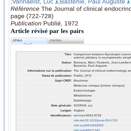
;Vanhaelst, Luc
;Bastenie, Paul Auguste
Référence
The Journal of clinical endocri
page (722-728)
Publication
Publié, 1972
Article révisé par les pairs
DÉTAILS
CONTENU
Titre:
Comparison between thyrotropin concent
anterior pituitary in asymptomatic atroph
Auteur:
Bonnyns, Marc; Pasteels, Jean Lambert;
Bastenie, Paul Auguste
Informations sur la publication:
The Journal of clinical endocrinology a
Statut de publication:
Publié, 1972
Sujet CREF:
Biochimie
Médecine clinique [chimie clinique]
Endocrinologie
Métabolisme
Diabétologie
Note générale:
SCOPUS: ar.j
Langue:
Anglais
Identificateurs:
urn:issn:0021-972X
info:doi/10.1210/jcem-35-5-722
info:scp/0015433025
info:pmid/5071342