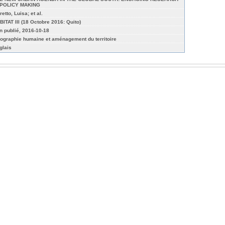
 POLICY MAKING
etto, Luisa; et al.
BITAT III (18 Octobre 2016: Quito)
n publié, 2016-10-18
ographie humaine et aménagement du territoire
glais