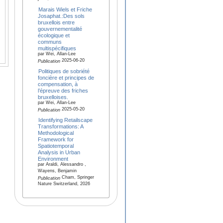
Marais Wiels et Friche
Josaphat.:Des sols
bruxellois entre
gouvernementalité
écologique et
communs
multispécifiques
par Wei, Allan-Lee
2025-06-20
Publication
Politiques de sobriété
foncière et principes de
compensation, à
l’épreuve des friches
bruxelloises.
par Wei, Allan-Lee
2025-05-20
Publication
Identifying Retailscape
Transformations: A
Methodological
Framework for
Spatiotemporal
Analysis in Urban
Environment
par Araldi, Alessandro ,
Wayens, Benjamin
Cham, Springer
Publication
Nature Switzerland, 2026