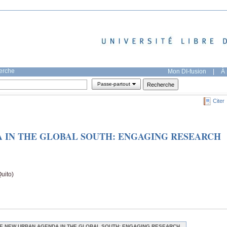
herche
Mon DI-fusion
|
À 
Passe-partout
Citer
 IN THE GLOBAL SOUTH: ENGAGING RESEARCH
uito)
E NEW URBAN AGENDA IN THE GLOBAL SOUTH: ENGAGING RESEARCH