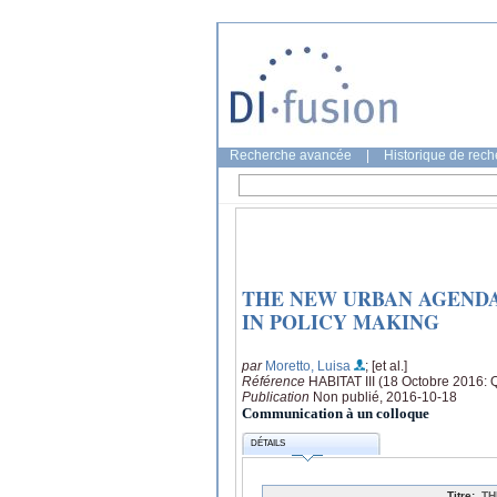
Recherche avancée
|
Historique de rec
THE NEW URBAN AGENDA
IN POLICY MAKING
par
Moretto, Luisa
; [et al.]
Référence
HABITAT III (18 Octobre 2016: Q
Publication
Non publié, 2016-10-18
Communication à un colloque
DÉTAILS
Titre:
TH