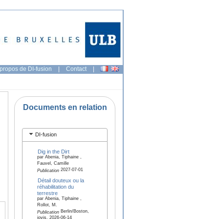
propos de DI-fusion
|
Contact
|
Documents en relation
DI-fusion
Dig in the Dirt
par Abenia, Tiphaine ,
Fauvel, Camille
2027-07-01
Publication
Détail douteux ou la
réhabilitation du
terrestre
par Abenia, Tiphaine ,
Rollot, M.
Berlin/Boston,
Publication
jovis, 2026-06-14