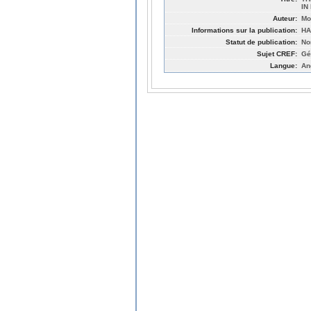
IN
Auteur:
Mor
Informations sur la publication:
HA
Statut de publication:
No
Sujet CREF:
Gé
Langue:
An