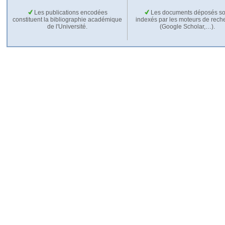
Les publications encodées
Les documents déposés so
constituent la bibliographie académique
indexés par les moteurs de rech
de l'Université.
(Google Scholar,…).