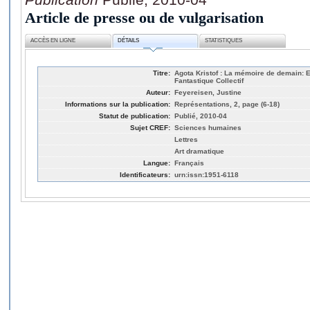
Article de presse ou de vulgarisation
ACCÈS EN LIGNE
DÉTAILS
STATISTIQUES
Titre:
Agota Kristof : La mémoire de demain: 
Fantastique Collectif
Auteur:
Feyereisen, Justine
Informations sur la publication:
Représentations, 2, page (6-18)
Statut de publication:
Publié, 2010-04
Sujet CREF:
Sciences humaines
Lettres
Art dramatique
Langue:
Français
Identificateurs:
urn:issn:1951-6118