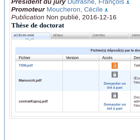
Président du jury
Dufrasne, François
Promoteur
Moucheron, Cécile
Publication
Non publié, 2016-12-16
Thèse de doctorat
ACCÈS EN LIGNE
DÉTAILS
CONTENU
STATI
Fichier(s) déposé(s) par le do
Fichier
Version
Accès
Des
TDM.pdf
Tab
Œuv
Manuscrit.pdf
l'œ
Demander un
tiré à part
Doc
contratKajouj.pdf
admi
Demander un
l'œ
tiré à part