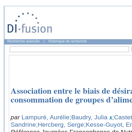
Recherche avancée
|
Historique de recherche
Association entre le biais de désira
consommation de groupes d’alim
par
Lampuré, Aurélie
;Baudry, Julia
;Caste
Sandrine
;Hercberg, Serge
;Kesse-Guyot, 
Référence
Journées Francophones de Nutr