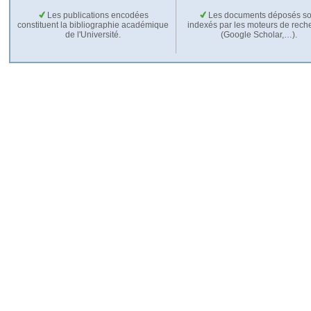
Les publications encodées
Les documents déposés so
constituent la bibliographie académique
indexés par les moteurs de rech
de l'Université.
(Google Scholar,…).