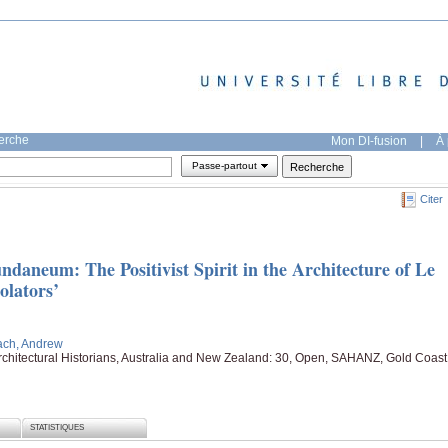
herche
Mon DI-fusion
|
À 
Passe-partout
Citer
daneum: The Positivist Spirit in the Architecture of Le
olators’
ach, Andrew
Architectural Historians, Australia and New Zealand: 30, Open, SAHANZ, Gold Coast
STATISTIQUES