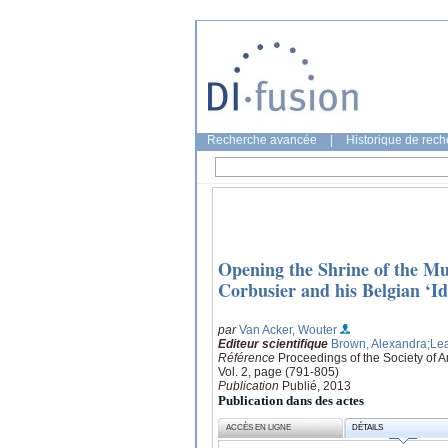
Recherche avancée
|
Historique de rec
Opening the Shrine of the Mun
Corbusier and his Belgian ‘Id
par
Van Acker, Wouter
Editeur scientifique
Brown, Alexandra
;Le
Référence
Proceedings of the Society of 
Vol. 2, page (791-805)
Publication
Publié, 2013
Publication dans des actes
ACCÈS EN LIGNE
DÉTAILS