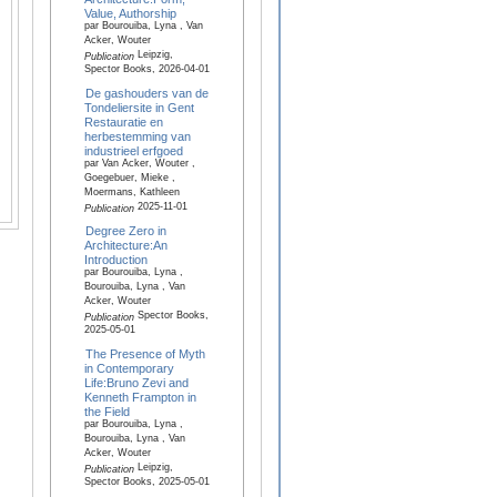
Value, Authorship
par Bourouiba, Lyna , Van
Acker, Wouter
Leipzig,
Publication
Spector Books, 2026-04-01
De gashouders van de
Tondeliersite in Gent
Restauratie en
herbestemming van
industrieel erfgoed
par Van Acker, Wouter ,
Goegebuer, Mieke ,
Moermans, Kathleen
2025-11-01
Publication
Degree Zero in
Architecture:An
Introduction
par Bourouiba, Lyna ,
Bourouiba, Lyna , Van
Acker, Wouter
Spector Books,
Publication
2025-05-01
The Presence of Myth
in Contemporary
Life:Bruno Zevi and
Kenneth Frampton in
the Field
par Bourouiba, Lyna ,
Bourouiba, Lyna , Van
Acker, Wouter
Leipzig,
Publication
Spector Books, 2025-05-01