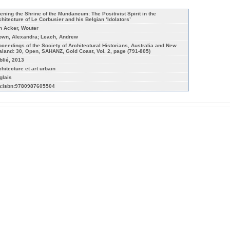
ening the Shrine of the Mundaneum: The Positivist Spirit in the
chitecture of Le Corbusier and his Belgian ‘Idolators’
n Acker, Wouter
own, Alexandra; Leach, Andrew
oceedings of the Society of Architectural Historians, Australia and New
aland: 30, Open, SAHANZ, Gold Coast, Vol. 2, page (791-805)
blié, 2013
chitecture et art urbain
glais
n:isbn:9780987605504