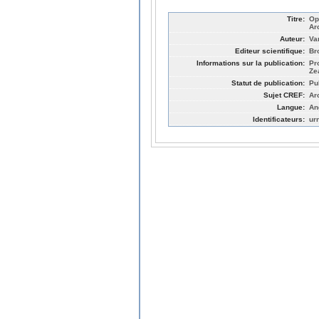
Titre:
Op
Ar
Auteur:
Va
Editeur scientifique:
Br
Informations sur la publication:
Pr
Ze
Statut de publication:
Pu
Sujet CREF:
Ar
Langue:
An
Identificateurs:
ur