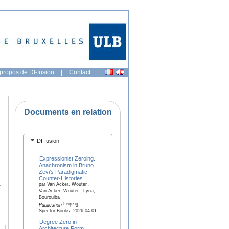
propos de DI-fusion
|
Contact
|
Documents en relation
DI-fusion
Expressionist Zeroing.
Anachronism in Bruno
Zevi’s Paradigmatic
Counter-Histories
,
par Van Acker, Wouter ,
Van Acker, Wouter , Lyna,
Bourouiba
Leipzig,
Publication
Spector Books, 2026-04-01
Degree Zero in
Architecture:Form,