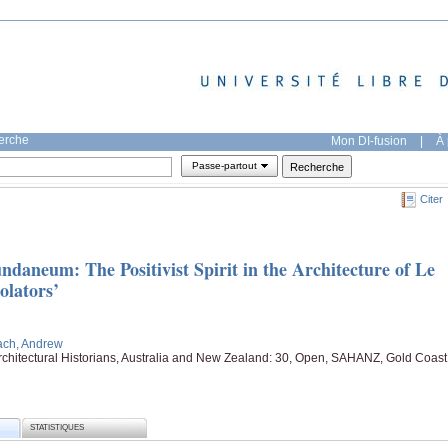
herche
Mon DI-fusion
|
À 
Passe-partout
Citer
daneum: The Positivist Spirit in the Architecture of Le
olators’
ach, Andrew
Architectural Historians, Australia and New Zealand: 30, Open, SAHANZ, Gold Coast
STATISTIQUES