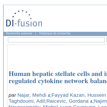
Recherche avancée
|
Historique de recherche
Human hepatic stellate cells and
regulated cytokine network balan
par
Najar, Mehdi
;Fayyad Kazan, Hussein
Taghdouini, Adil
;Raicevic, Gordana
;Naji
Nevessignsky, Michel
;van Grunsven, Leo