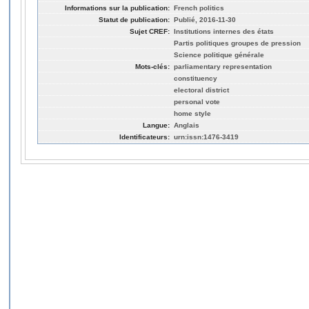
Informations sur la publication:
French politics
Statut de publication:
Publié, 2016-11-30
Sujet CREF:
Institutions internes des états
Partis politiques groupes de pression
Science politique générale
Mots-clés:
parliamentary representation
constituency
electoral district
personal vote
home style
Langue:
Anglais
Identificateurs:
urn:issn:1476-3419