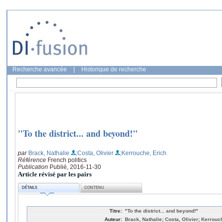
Recherche avancée
|
Historique de recherche
"To the district... and beyond!"
par
Brack, Nathalie
;Costa, Olivier
;Kerrouche, Erich
Référence
French politics
Publication
Publié, 2016-11-30
Article révisé par les pairs
DÉTAILS
CONTENU
Titre:
"To the district... and beyond!"
Auteur:
Brack, Nathalie; Costa, Olivier; Kerrouc