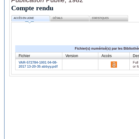
Compte rendu
ACCÈS EN LIGNE
DÉTAILS
STATISTIQUES
Fichier(s) numérisé(s) par les Biblioth
Fichier
Version
Accès
Des
VAR-572784-1001 04-08-
Full
2017 13-20-35 abbyy.pdf
or f