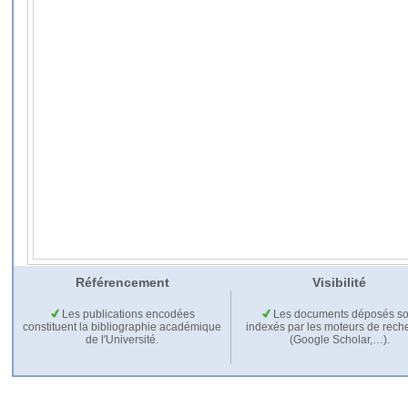
Référencement
Visibilité
Les publications encodées
Les documents déposés so
constituent la bibliographie académique
indexés par les moteurs de rech
de l'Université.
(Google Scholar,…).