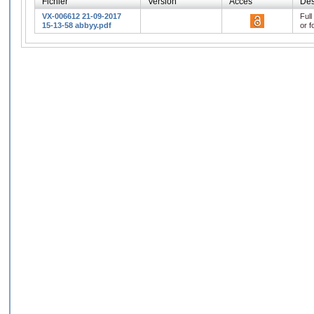
Fichier
Version
Accès
Des
VX-006612 21-09-2017
Full
15-13-58 abbyy.pdf
or f