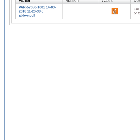
Fichier
Version
Accès
Des
VAR-57650-1001 14-03-
Full
2018 11-20-38 c
or f
abbyy.pdf