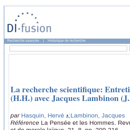
Recherche avancée
|
Historique de recherche
La recherche scientifique: Entre
(H.H.) avec Jacques Lambinon (J.
par
Hasquin, Hervé
;Lambinon, Jacques
Référence
La Pensée et les Hommes. Revu
et de morale laïque, 21, 8, pp. 209-216.