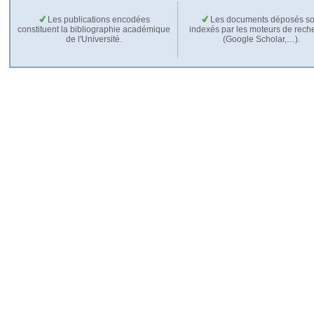
Les publications encodées
Les documents déposés so
constituent la bibliographie académique
indexés par les moteurs de rech
de l'Université.
(Google Scholar,…).