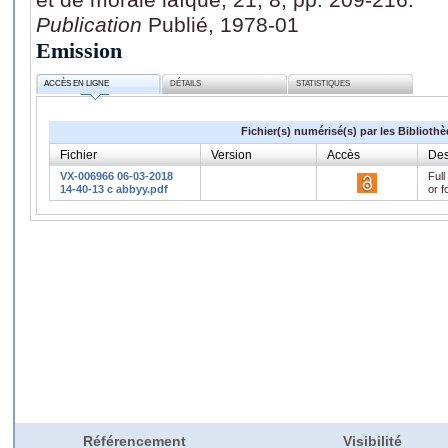
Publication
Publié, 1978-01
Emission
ACCÈS EN LIGNE
DÉTAILS
STATISTIQUES
Fichier(s) numérisé(s) par les Biblioth
Fichier
Version
Accès
Des
VX-006966 06-03-2018
Full
14-40-13 c abbyy.pdf
or f
Référencement
Visibilité