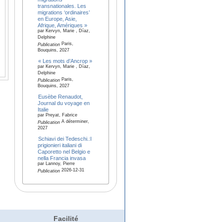
transnationales. Les
migrations ‘ordinaires’
en Europe, Asie,
Afrique, Amériques »
par Kervyn, Marie , Díaz,
Delphine
Paris,
Publication
Bouquins, 2027
« Les mots d’Ancrop »
par Kervyn, Marie , Díaz,
Delphine
Paris,
Publication
Bouquins, 2027
Eusèbe Renaudot,
Journal du voyage en
Italie
par Preyat, Fabrice
A déterminer,
Publication
2027
Schiavi dei Tedeschi.:I
prigionieri italiani di
Caporetto nel Belgio e
nella Francia invasa
par Lannoy, Pierre
2026-12-31
Publication
Facilité