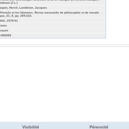
mbinon (J.L.)
squin, Hervé; Lambinon, Jacques
 Pensée et les Hommes. Revue mensuelle de philosophie et de morale
que, 21, 8, pp. 209-216.
blié, 1978-01
stoire
ançais
-006966
Visibilité
Pérennité