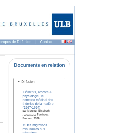
propos de DI-fusion
|
Contact
|
Documents en relation
DI-fusion
Eléments, atomes &
physiologie : le
contexte médical des
théories de la matière
(1567-1634)
par Moreau, Elisabeth
Turnhout,
Publication
Brepols, 2029
« Des migrations
minuscules aux
migrations