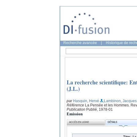
Recherche avancée
|
Historique de rec
La recherche scientifique: E
(J.L.)
par
Hasquin, Hervé
;Lambinon, Jacques
Référence
La Pensée et les Hommes. Revu
Publication
Publié, 1978-01
Emission
ACCÈS EN LIGNE
DÉTAILS
Titre:
La