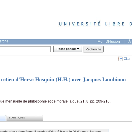
herche
Mon DI-fusion
|
À 
Passe-partout
Citer
ntretien d'Hervé Hasquin (H.H.) avec Jacques Lambinon
e mensuelle de philosophie et de morale laïque, 21, 8, pp. 209-216.
STATISTIQUES
 recherche scientifique: Entretien d'Hervé Hasquin (H.H.) avec Jacques