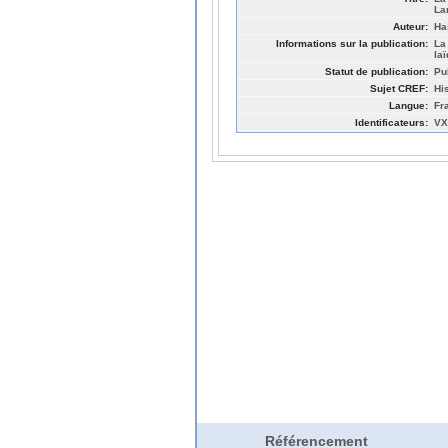
La
Auteur:
Ha
Informations sur la publication:
La
laï
Statut de publication:
Pu
Sujet CREF:
Hi
Langue:
Fr
Identificateurs:
VX
Référencement