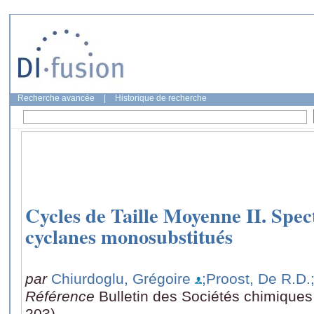
Recherche avancée
|
Historique de recherche
Cycles de Taille Moyenne II. Spec
cyclanes monosubstitués
par
Chiurdoglu, Grégoire
;Proost, De R.D.
Référence
Bulletin des Sociétés chimiques
203)