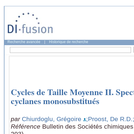
Recherche avancée
|
Historique de recherche
Cycles de Taille Moyenne II. Spec
cyclanes monosubstitués
par
Chiurdoglu, Grégoire
;Proost, De R.D.
Référence
Bulletin des Sociétés chimiques
203)