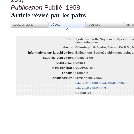
Publication
Publié, 1958
Article révisé par les pairs
ACCÈS EN LIGNE
DÉTAILS
CONTENU
STATI
Titre:
Cycles de Taille Moyenne II. Spectres i
monosubstitués
Auteur:
Chiurdoglu, Grégoire; Proost, De R.D.; 
Informations sur la publication:
Bulletin des Sociétés chimiques belges,
Statut de publication:
Publié, 1958
Sujet CREF:
Chimie
Note générale:
SCOPUS: ar.j
Langue:
Français
Identificateurs:
urn:issn:0037-9646
info:doi/10.1002/bscb.19580670505
info:scp/27844565190
VX-008521