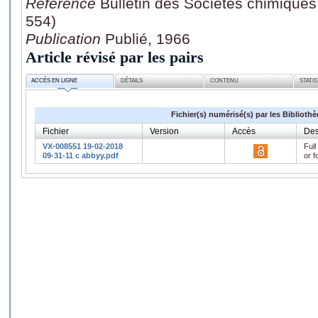
Référence
Bulletin des Sociétés chimiques
554)
Publication
Publié, 1966
Article révisé par les pairs
ACCÈS EN LIGNE
DÉTAILS
CONTENU
STATI
Fichier(s) numérisé(s) par les Biblioth
Fichier
Version
Accès
Des
VX-008551 19-02-2018
Full
09-31-11 c abbyy.pdf
or f