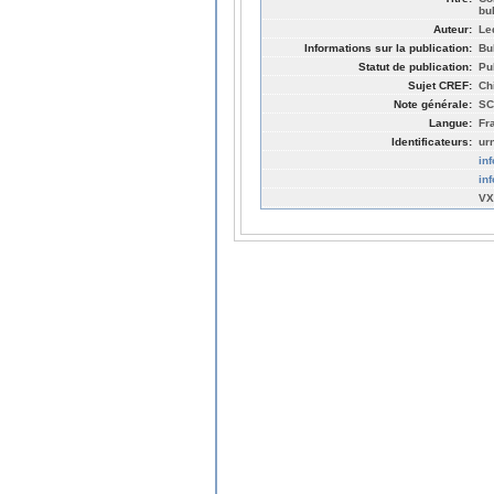
bu
Auteur:
Le
Informations sur la publication:
Bu
Statut de publication:
Pu
Sujet CREF:
Ch
Note générale:
SC
Langue:
Fr
Identificateurs:
ur
in
in
VX