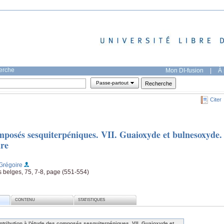
herche
Mon DI-fusion
|
À 
Passe-partout
Citer
mposés sesquiterpéniques. VII. Guaioxyde et bulnesoxyde.
ure
 Grégoire
s belges, 75, 7-8, page (551-554)
CONTENU
STATISTIQUES
ntribution à l'étude des composés sesquiterpéniques. VII. Guaioxyde et