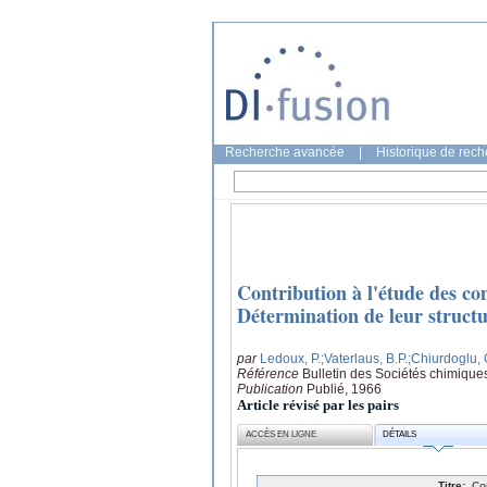
Recherche avancée
|
Historique de rec
Contribution à l'étude des co
Détermination de leur struct
par
Ledoux, P.
;Vaterlaus, B.P.
;Chiurdoglu,
Référence
Bulletin des Sociétés chimique
Publication
Publié, 1966
Article révisé par les pairs
ACCÈS EN LIGNE
DÉTAILS
Titre:
Co