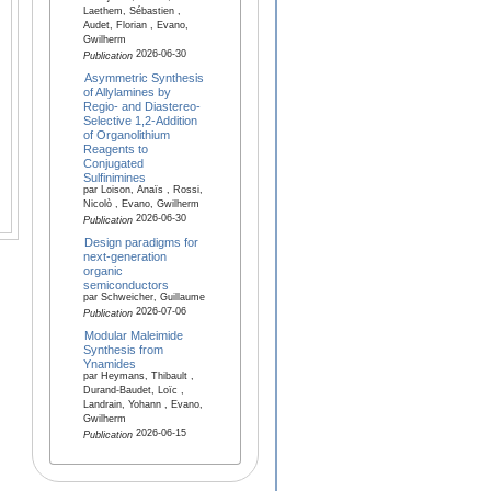
Laethem, Sébastien ,
Audet, Florian , Evano,
Gwilherm
2026-06-30
Publication
Asymmetric Synthesis
of Allylamines by
Regio- and Diastereo-
Selective 1,2-Addition
of Organolithium
Reagents to
Conjugated
Sulfinimines
par Loison, Anaïs , Rossi,
Nicolò , Evano, Gwilherm
2026-06-30
Publication
Design paradigms for
next-generation
organic
semiconductors
par Schweicher, Guillaume
2026-07-06
Publication
Modular Maleimide
Synthesis from
Ynamides
par Heymans, Thibault ,
Durand-Baudet, Loïc ,
Landrain, Yohann , Evano,
Gwilherm
2026-06-15
Publication