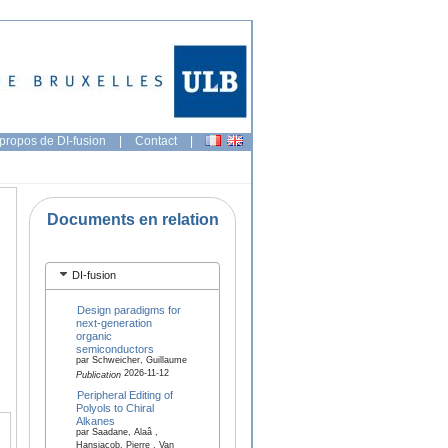
propos de DI-fusion
|
Contact
|
Documents en relation
DI-fusion
Design paradigms for
next-generation
organic
semiconductors
par Schweicher, Guillaume
2026-11-12
Publication
Peripheral Editing of
Polyols to Chiral
Alkanes
par Saadane, Alaâ ,
Hansjacob, Pierre , Van