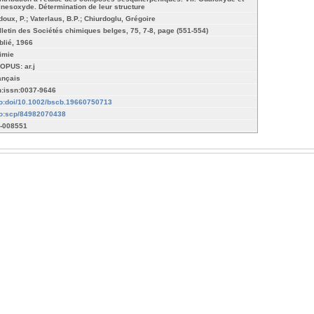
lnesoxyde. Détermination de leur structure
doux, P.; Vaterlaus, B.P.; Chiurdoglu, Grégoire
lletin des Sociétés chimiques belges, 75, 7-8, page (551-554)
blié, 1966
imie
OPUS: ar.j
ançais
n:issn:0037-9646
fo:doi/10.1002/bscb.19660750713
fo:scp/84982070438
-008551