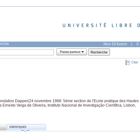
herche
Mon DI-fusion
|
À 
Passe-partout
Citer
a Fondation Dapper(24 novembre 1988: 5ème section de l'Ecole pratique des Hautes
nesto Veiga de Oliveira, Instituto Nacional de Investigação Científica, Lisbon,
STATISTIQUES