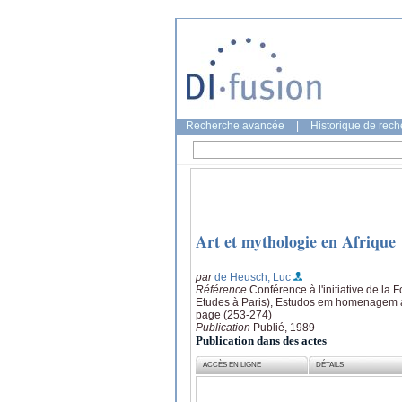
Recherche avancée
|
Historique de rec
Art et mythologie en Afrique
par
de Heusch, Luc
Référence
Conférence à l'initiative de l
Etudes à Paris), Estudos em homenagem a Er
page (253-274)
Publication
Publié, 1989
Publication dans des actes
ACCÈS EN LIGNE
DÉTAILS