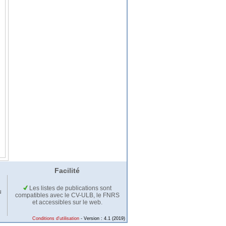
Facilité
Les listes de publications sont
u
compatibles avec le CV-ULB, le FNRS
et accessibles sur le web.
Conditions d'utilisation
- Version : 4.1 (2019)