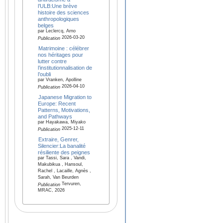
l’ULB:Une brève
histoire des sciences
anthropologiques
belges
par Leclercq, Arno
2026-03-20
Publication
Matrimoine : célébrer
nos héritages pour
lutter contre
l’institutionnalisation de
l’oubli
par Vranken, Apolline
2026-04-10
Publication
Japanese Migration to
Europe: Recent
Patterns, Motivations,
and Pathways
par Hayakawa, Miyako
2025-12-11
Publication
Extraire, Genrer,
Silencier:La banalité
résiliente des peignes
par Tassi, Sara , Vandi,
Makubikua , Hansoul,
Rachel , Lacaille, Agnès ,
Sarah, Van Beurden
Tervuren,
Publication
MRAC, 2026