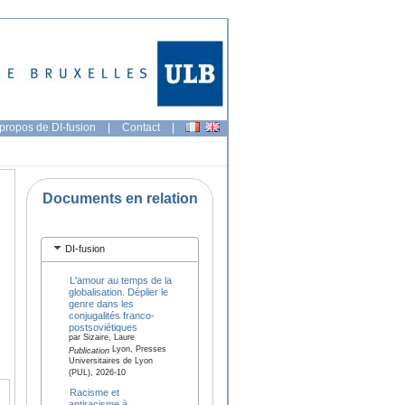
propos de DI-fusion
|
Contact
|
Documents en relation
DI-fusion
L'amour au temps de la
globalisation. Déplier le
genre dans les
conjugalités franco-
postsoviétiques
par Sizaire, Laure
Lyon, Presses
Publication
Universitaires de Lyon
(PUL), 2026-10
Racisme et
antiracisme à