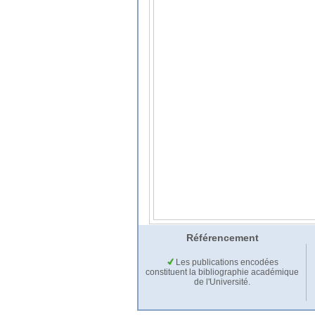
Référencement
Les publications encodées
constituent la bibliographie académique
de l'Université.