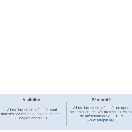
Visibilité
Pérennité
Les documents déposés en open-
Les documents déposés sont
access sont archivés au sein du résea
indexés par les moteurs de recherche
de préservation SAFE-PLN
(Google Scholar,…).
(www.safepln.org)
.