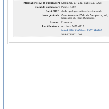
Informations sur la publication:
L'Homme, 37, 141, page (137-142)
Statut de publication:
Publié, 1997
Sujet CREF:
Anthropologie culturelle et sociale
Note générale:
Compte-rendu d'Eric de Dampierre, ed.,
harpistes du Haut-Oubangui.
Langue:
Français
Identificateurs:
urn:issn:0439-4216
info:doi/10.3406/hom.1997.370208
VAR-677567-1001