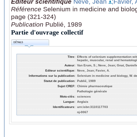
Editeur scientifique
Neve, Jean
;Favier, 
Référence
Selenium in medicine and biology
page (321-324)
Publication
Publié, 1989
Partie d'ouvrage collectif
DÉTAILS
Titre:
Effects of selenium supplementation wit
hepatic, muscular, renal and hematolog
Auteur:
Van Erum, S.; Neve, Jean; Gnat, Daniell
Editeur scientifique:
Neve, Jean; Favier, A.
Informations sur la publication:
Selenium in medicine and biology, W. de
Statut de publication:
Publié, 1989
Sujet CREF:
Chimie pharmaceutique
Pathologie générale
Mots-clés:
sciences
Langue:
Anglais
Identificateurs:
urn:isbn:3110117703
nj-0067