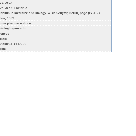
ve, Jean
ve, Jean; Favier, A.
lenium in medicine and biology, W. de Gruyter, Berlin, page (97-112)
blié, 1989
imie pharmaceutique
thologie générale
iences
glais
n:isbn:3110117703
-0062