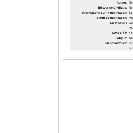
Auteur:
Ne
Editeur scientifique:
Ne
Informations sur la publication:
Se
Statut de publication:
Pu
Sujet CREF:
Ch
Pa
Mots-clés:
sc
Langue:
An
Identificateurs:
ur
nj