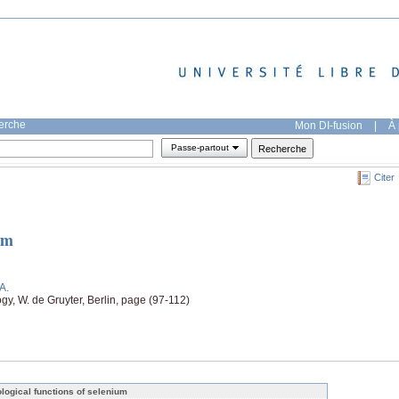
herche
Mon DI-fusion
|
À 
Passe-partout
Citer
um
 A.
y, W. de Gruyter, Berlin, page (97-112)
ological functions of selenium