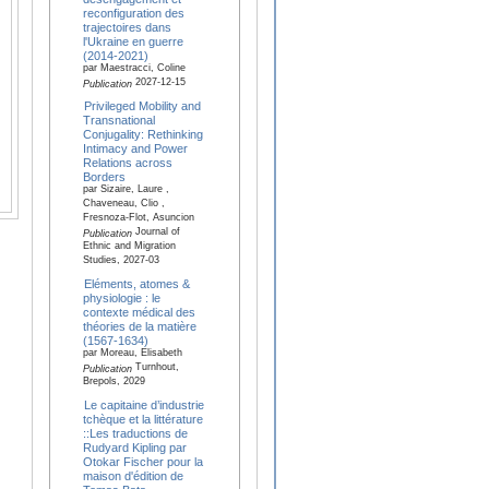
reconfiguration des
trajectoires dans
l'Ukraine en guerre
(2014-2021)
par Maestracci, Coline
2027-12-15
Publication
Privileged Mobility and
Transnational
Conjugality: Rethinking
Intimacy and Power
Relations across
Borders
par Sizaire, Laure ,
Chaveneau, Clio ,
Fresnoza-Flot, Asuncion
Journal of
Publication
Ethnic and Migration
Studies, 2027-03
Eléments, atomes &
physiologie : le
contexte médical des
théories de la matière
(1567-1634)
par Moreau, Elisabeth
Turnhout,
Publication
Brepols, 2029
Le capitaine d’industrie
tchèque et la littérature
::Les traductions de
Rudyard Kipling par
Otokar Fischer pour la
maison d'édition de