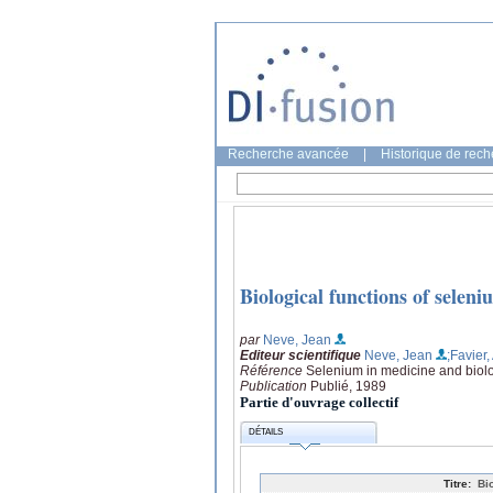
Recherche avancée
|
Historique de rec
Biological functions of seleni
par
Neve, Jean
Editeur scientifique
Neve, Jean
;Favier,
Référence
Selenium in medicine and biolog
Publication
Publié, 1989
Partie d'ouvrage collectif
DÉTAILS
Titre:
Bi