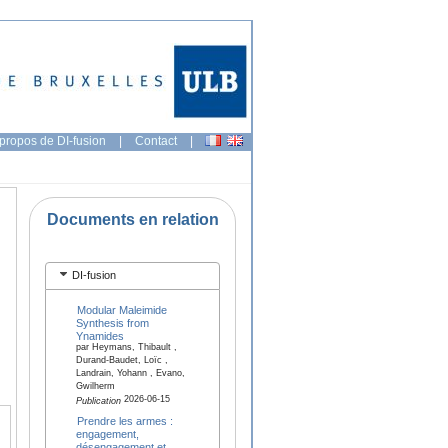
propos de DI-fusion
|
Contact
|
Documents en relation
DI-fusion
Modular Maleimide
Synthesis from
Ynamides
par Heymans, Thibault ,
Durand-Baudet, Loïc ,
Landrain, Yohann , Evano,
Gwilherm
2026-06-15
Publication
Prendre les armes :
engagement,
désengagement et