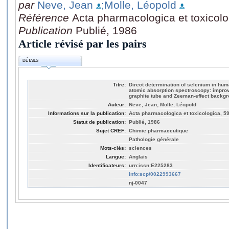
par
Neve, Jean
;Molle, Léopold
Référence
Acta pharmacologica et toxicolo
Publication
Publié, 1986
Article révisé par les pairs
DÉTAILS
Titre:
Direct determination of selenium in hu
atomic absorption spectroscopy: impro
graphite tube and Zeeman-effect backgr
Auteur:
Neve, Jean; Molle, Léopold
Informations sur la publication:
Acta pharmacologica et toxicologica, 59
Statut de publication:
Publié, 1986
Sujet CREF:
Chimie pharmaceutique
Pathologie générale
Mots-clés:
sciences
Langue:
Anglais
Identificateurs:
urn:issn:E225283
info:scp/0022993667
nj-0047