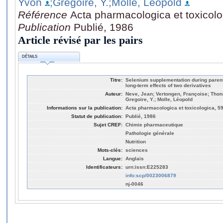
Yvon
;Gregoire, Y.
;Molle, Léopold
Référence
Acta pharmacologica et toxicolo
Publication
Publié, 1986
Article révisé par les pairs
DÉTAILS
Titre:
Selenium supplementation during parente
long-term effects of two derivatives
Auteur:
Neve, Jean; Vertongen, Françoise; Thonn
Gregoire, Y.; Molle, Léopold
Informations sur la publication:
Acta pharmacologica et toxicologica, 59
Statut de publication:
Publié, 1986
Sujet CREF:
Chimie pharmaceutique
Pathologie générale
Nutrition
Mots-clés:
sciences
Langue:
Anglais
Identificateurs:
urn:issn:E225283
info:scp/0023006879
nj-0046