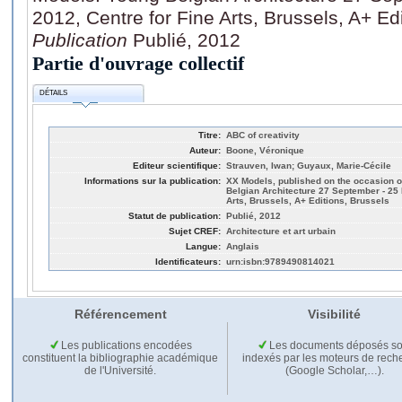
2012, Centre for Fine Arts, Brussels, A+ Ed
Publication
Publié, 2012
Partie d'ouvrage collectif
DÉTAILS
Titre:
ABC of creativity
Auteur:
Boone, Véronique
Editeur scientifique:
Strauven, Iwan; Guyaux, Marie-Cécile
Informations sur la publication:
XX Models, published on the occasion o
Belgian Architecture 27 September - 25
Arts, Brussels, A+ Editions, Brussels
Statut de publication:
Publié, 2012
Sujet CREF:
Architecture et art urbain
Langue:
Anglais
Identificateurs:
urn:isbn:9789490814021
Référencement
Visibilité
Les publications encodées
Les documents déposés so
constituent la bibliographie académique
indexés par les moteurs de rech
de l'Université.
(Google Scholar,…).