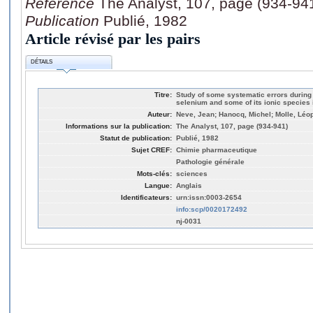
Référence
The Analyst, 107, page (934-94
Publication
Publié, 1982
Article révisé par les pairs
DÉTAILS
Titre:
Study of some systematic errors during t
selenium and some of its ionic species 
Auteur:
Neve, Jean; Hanocq, Michel; Molle, Léop
Informations sur la publication:
The Analyst, 107, page (934-941)
Statut de publication:
Publié, 1982
Sujet CREF:
Chimie pharmaceutique
Pathologie générale
Mots-clés:
sciences
Langue:
Anglais
Identificateurs:
urn:issn:0003-2654
info:scp/0020172492
nj-0031