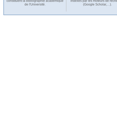
constituent la bibliographie académique
indexés par les moteurs de rech
de l'Université.
(Google Scholar,…).