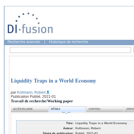
Recherche avancée
|
Historique de recherche
Liquidity Traps in a World Economy
par
Kollmann, Robert
Publication
Publié, 2021-01
Travail de recherche/Working paper
ACCÈS EN LIGNE
DÉTAILS
CONTENU
STATI
Titre:
Liquidity Traps in a World Economy
Auteur:
Kollmann, Robert
Statut de publication:
Publié, 2021-01