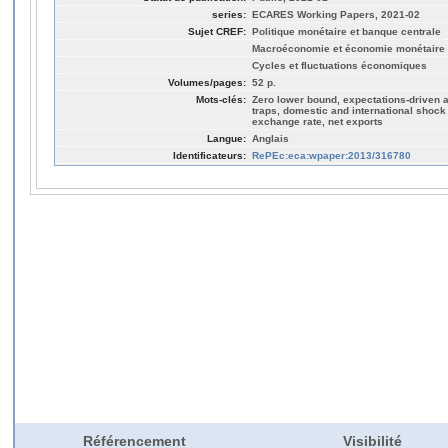
series:
ECARES Working Papers, 2021-02
Sujet CREF:
Politique monétaire et banque centrale
Macroéconomie et économie monétaire
Cycles et fluctuations économiques
Volumes/pages:
52 p.
Mots-clés:
Zero lower bound, expectations-driven a
traps, domestic and international shock 
exchange rate, net exports
Langue:
Anglais
Identificateurs:
RePEc:eca:wpaper:2013/316780
Référencement
Visibilité