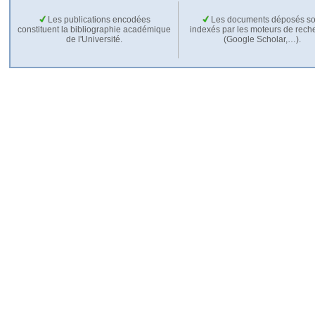
Les publications encodées
Les documents déposés so
constituent la bibliographie académique
indexés par les moteurs de rech
de l'Université.
(Google Scholar,…).