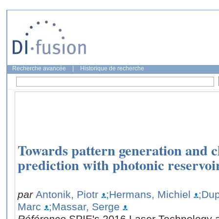
Recherche avancée
|
Historique de recherche
Towards pattern generation and ch
prediction with photonic reservo
par
Antonik, Piotr
;Hermans, Michiel
;Dup
Marc
;Massar, Serge
Référence
SPIE's 2016 Laser Technology a