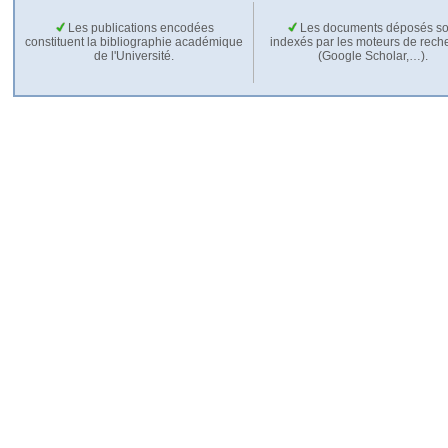
Les publications encodées
Les documents déposés so
constituent la bibliographie académique
indexés par les moteurs de rech
de l'Université.
(Google Scholar,…).