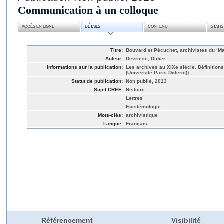
Communication à un colloque
ACCÈS EN LIGNE
DÉTAILS
CONTENU
STATI
Titre:
Bouvard et Pécuchet, archivistes du ‘M
Auteur:
Devriese, Didier
Informations sur la publication:
Les archives au XIXe siècle. Définition
(Université Paris Diderot))
Statut de publication:
Non publié, 2013
Sujet CREF:
Histoire
Lettres
Epistémologie
Mots-clés:
archivistique
Langue:
Français
Référencement
Visibilité