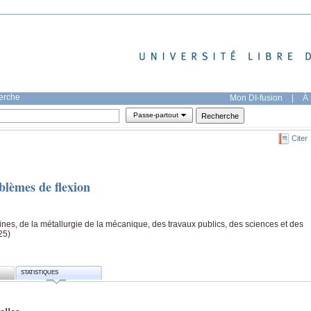
herche
Mon DI-fusion
|
À 
Passe-partout
Citer
blèmes de flexion
es, de la métallurgie de la mécanique, des travaux publics, des sciences et des
25)
STATISTIQUES