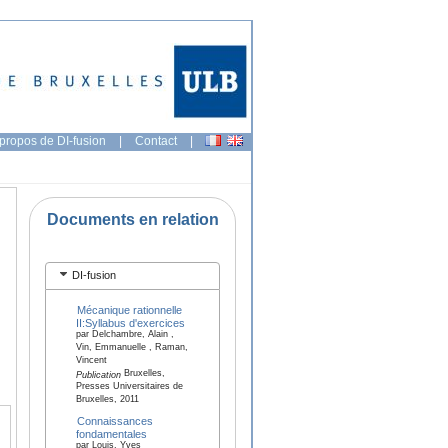
propos de DI-fusion
|
Contact
|
Documents en relation
DI-fusion
Mécanique rationnelle
II:Syllabus d'exercices
par Delchambre, Alain ,
Vin, Emmanuelle , Raman,
Vincent
Bruxelles,
Publication
Presses Universitaires de
Bruxelles, 2011
Connaissances
fondamentales
par Louis, Yves