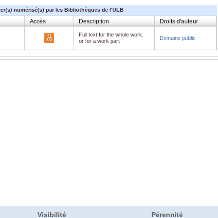
ier(s) numérisé(s) par les Bibliothèques de l'ULB
Accès
Description
Droits d'auteur
Full text for the whole work,
Domaine public
or for a work part
Visibilité
Pérennité