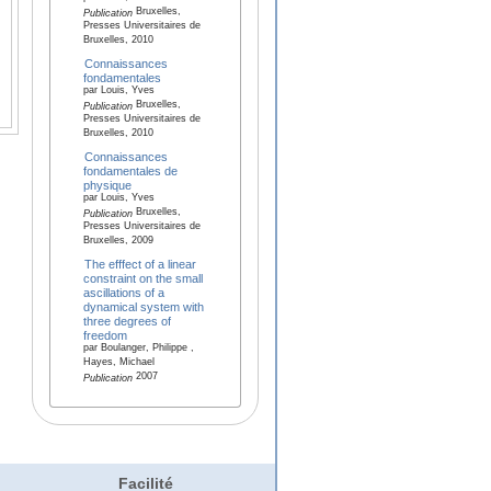
Bruxelles,
Publication
Presses Universitaires de
Bruxelles, 2010
Connaissances
fondamentales
par Louis, Yves
Bruxelles,
Publication
Presses Universitaires de
Bruxelles, 2010
Connaissances
fondamentales de
physique
par Louis, Yves
Bruxelles,
Publication
Presses Universitaires de
Bruxelles, 2009
The efffect of a linear
constraint on the small
ascillations of a
dynamical system with
three degrees of
freedom
par Boulanger, Philippe ,
Hayes, Michael
2007
Publication
Facilité