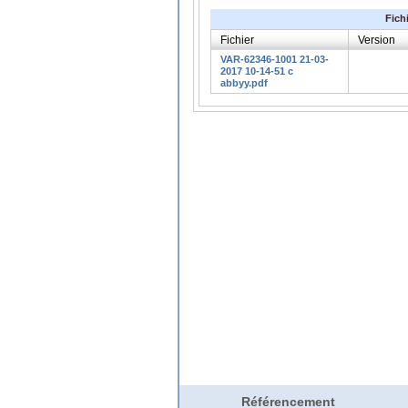
Fich
Fichier
Version
VAR-62346-1001 21-03-
2017 10-14-51 c
abbyy.pdf
Référencement