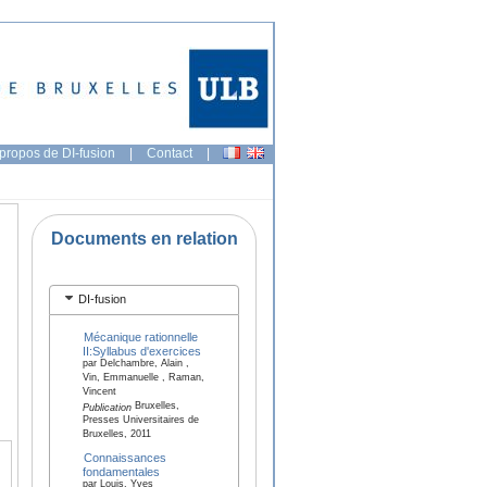
propos de DI-fusion
|
Contact
|
Documents en relation
DI-fusion
Mécanique rationnelle
II:Syllabus d'exercices
par Delchambre, Alain ,
Vin, Emmanuelle , Raman,
Vincent
Bruxelles,
Publication
Presses Universitaires de
Bruxelles, 2011
Connaissances
fondamentales
par Louis, Yves