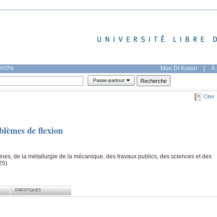
herche
Mon DI-fusion
|
À 
Passe-partout
Citer
blèmes de flexion
es, de la métallurgie de la mécanique, des travaux publics, des sciences et des
25)
STATISTIQUES