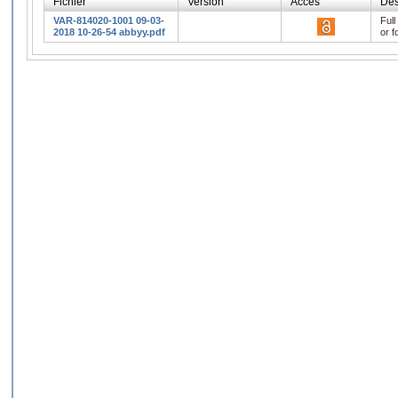
Fichier
Version
Accès
Des
VAR-814020-1001 09-03-
Full
2018 10-26-54 abbyy.pdf
or f