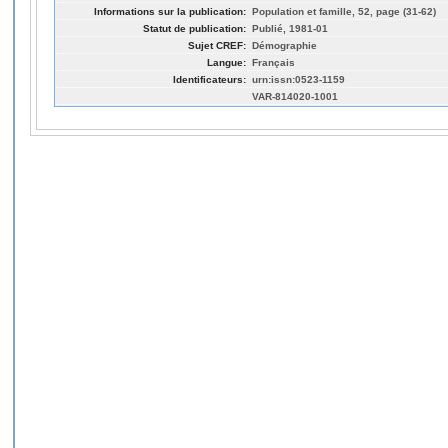
Informations sur la publication:
Population et famille, 52, page (31-62)
Statut de publication:
Publié, 1981-01
Sujet CREF:
Démographie
Langue:
Français
Identificateurs:
urn:issn:0523-1159
VAR-814020-1001