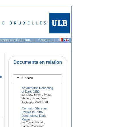
propos de DI-fusion
|
Contact
|
Documents en relation
on
DI-fusion
Asymmetric Reheating
of Dark QED
par Clery, Simon , Tytgat,
Michel , Kimus, Jean
2026-07-31
Publication
Compact Stars as
Portals to Extra-
Dimensional Dark
Matter
par Tytgat, Michel ,
Garani, Raghuveer ,