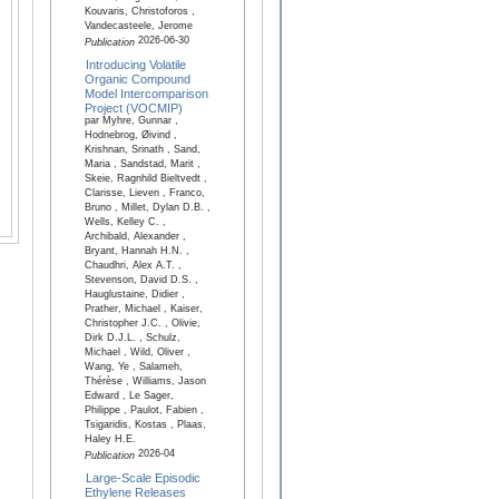
Kouvaris, Christoforos ,
Vandecasteele, Jerome
2026-06-30
Publication
Introducing Volatile
Organic Compound
Model Intercomparison
Project (VOCMIP)
par Myhre, Gunnar ,
Hodnebrog, Øivind ,
Krishnan, Srinath , Sand,
Maria , Sandstad, Marit ,
Skeie, Ragnhild Bieltvedt ,
Clarisse, Lieven , Franco,
Bruno , Millet, Dylan D.B. ,
Wells, Kelley C. ,
Archibald, Alexander ,
Bryant, Hannah H.N. ,
Chaudhri, Alex A.T. ,
Stevenson, David D.S. ,
Hauglustaine, Didier ,
Prather, Michael , Kaiser,
Christopher J.C. , Olivie,
Dirk D.J.L. , Schulz,
Michael , Wild, Oliver ,
Wang, Ye , Salameh,
Thérèse , Williams, Jason
Edward , Le Sager,
Philippe , Paulot, Fabien ,
Tsigaridis, Kostas , Plaas,
Haley H.E.
2026-04
Publication
Large-Scale Episodic
Ethylene Releases