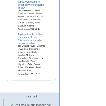
Observed from the
West Ethylene Pipeline
in Iran
par Massager, Hélène ,
Clarisse, Lieven , Franco,
Bruno , De Smedt, I. , Vu
Van, Adrien , Clerbaux,
Cathy , Coheur, Pierre ,
Bauduin, Sophie
2026-06-17
Publication
Updated multi-method
estimates of Lake
Titicaca's radiocarbon
reservoir offset
par Queiroz Alves, Eduardo
, Guédron, Stéphane ,
Delaere, Christophe ,
Boudin, Mathieu ,
Chevalier, Alexandre , van
den Brande, Tess ,
Ligovich, Gaia , Souza,
Rosa , Eeckhout, Peter ,
Macario, Kita
2025-07-01
Publication
Facilité
Les listes de publications sont