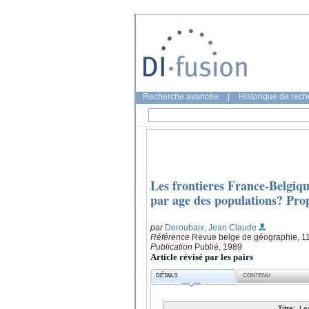
Recherche avancée
|
Historique de rec
Les frontieres France-Belgiqu
par age des populations? Pro
par
Deroubaix, Jean Claude
Référence
Revue belge de géographie, 11
Publication
Publié, 1989
Article révisé par les pairs
DÉTAILS
CONTENU
Titre:
Le