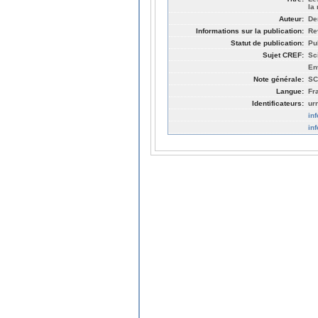
la
Auteur:
De
Informations sur la publication:
Re
Statut de publication:
Pu
Sujet CREF:
Sc
En
Note générale:
SC
Langue:
Fr
Identificateurs:
ur
in
in