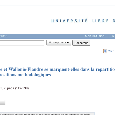
herche
Mon DI-fusion
|
À 
Passe-partout
Citer
e et Wallonie-Flandre se marquent-elles dans la repartiti
positions methodologiques
3, 2, page (119-138)
s frontieres France-Belgique et Wallonie-Flandre se marquent-elles dans