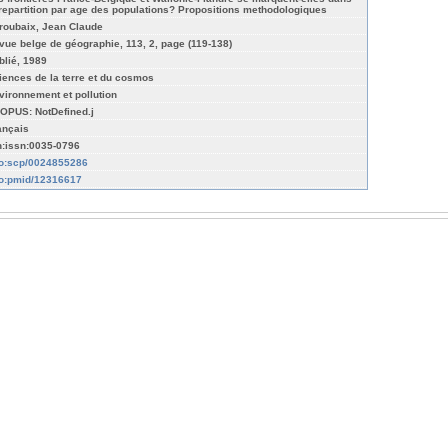
 repartition par age des populations? Propositions methodologiques
roubaix, Jean Claude
vue belge de géographie, 113, 2, page (119-138)
blié, 1989
iences de la terre et du cosmos
vironnement et pollution
OPUS: NotDefined.j
ançais
n:issn:0035-0796
fo:scp/0024855286
fo:pmid/12316617