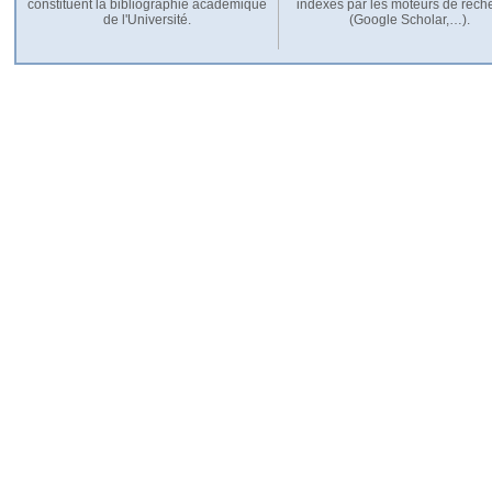
constituent la bibliographie académique
indexés par les moteurs de rech
de l'Université.
(Google Scholar,…).