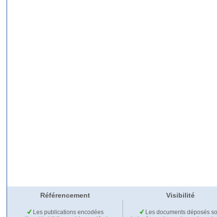
Référencement
Visibilité
Les publications encodées
Les documents déposés so