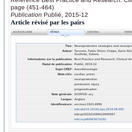
page (451-464)
Publication
Publié, 2015-12
Article révisé par les pairs
ACCÈS EN LIGNE
DÉTAILS
CONTENU
STATI
Titre:
Neuroprotective strategies and neuropro
Auteur:
Taccone, Fabio Silvio; Crippa, Ilaria Ali
Scolletta, Sabino
Informations sur la publication:
Best Practice and Research: Clinical An
Statut de publication:
Publié, 2015-12
Sujet CREF:
Anesthésiologie
Mots-clés:
cardiac arrest
neuroprotection
postanoxic injury
prognostication
Note générale:
SCOPUS: ar.j
Langue:
Anglais
Identificateurs:
urn:issn:1521-6896
info:doi/10.1016/j.bpa.2015.08.005
info:pii/S1521689615000567
info:scp/84963674182