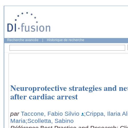
Recherche avancée
|
Historique de recherche
Neuroprotective strategies and n
after cardiac arrest
par
Taccone, Fabio Silvio
;Crippa, Ilaria A
Maria
;Scolletta, Sabino
Référence
Best Practice and Research: Cli