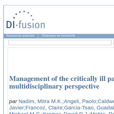
Recherche avancée
|
Historique de recherche
Management of the critically ill p
multidisciplinary perspective
par
Nadim, Mitra M.K.
;Angeli, Paolo
;Caldwe
Javier
;Francoz, Claire
;Garcia-Tsao, Guada
Michael M.G.
;Kramer, David D.J.
;Mehta, R