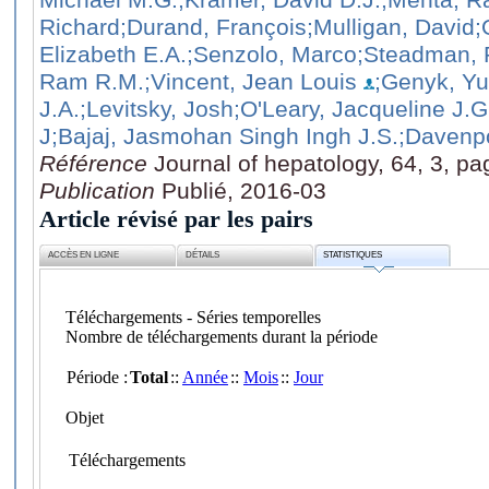
Richard
;Durand, François
;Mulligan, David
;
Elizabeth E.A.
;Senzolo, Marco
;Steadman, 
Ram R.M.
;Vincent, Jean Louis
;Genyk, Yur
J.A.
;Levitsky, Josh
;O'Leary, Jacqueline J.G
J
;Bajaj, Jasmohan Singh Ingh J.S.
;Davenp
Référence
Journal of hepatology, 64, 3, p
Publication
Publié, 2016-03
Article révisé par les pairs
ACCÈS EN LIGNE
DÉTAILS
STATISTIQUES